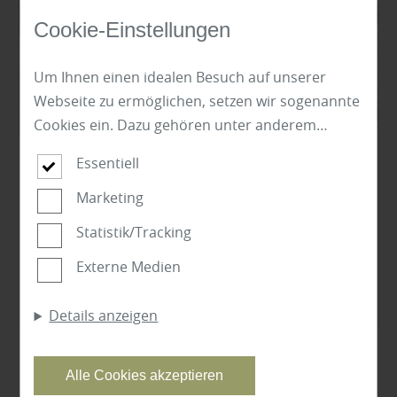
Cookie-Einstellungen
Um Ihnen einen idealen Besuch auf unserer
Webseite zu ermöglichen, setzen wir sogenannte
Cookies ein. Dazu gehören unter anderem
Cookies, die für die Steuerung und den
Essentiell
reibungslosen Betrieb unserer kommerziellen
Garten
Unternehmensseite notwendig sind. Zusätzlich
Marketing
Trend Aluminiumzäune - Funktional und
verwenden wir Cookies zur anonymen Erhebung
formschön
Statistik/Tracking
von Statistiken sowie solche, die zur Ausspielung
Externe Medien
und Anzeige personalisierter Inhalte auch nach
Mehr zu Aluminiumzäunen
dem Besuch unserer Webseite eingesetzt
Details anzeigen
werden können. Durch unsere Cookie-
Einstellungen können Sie selbst entscheiden, ob
und welche Cookies Sie zulassen möchten. Bitte
Alle Cookies akzeptieren
beachten Sie, dass anhand Ihrer getätigten