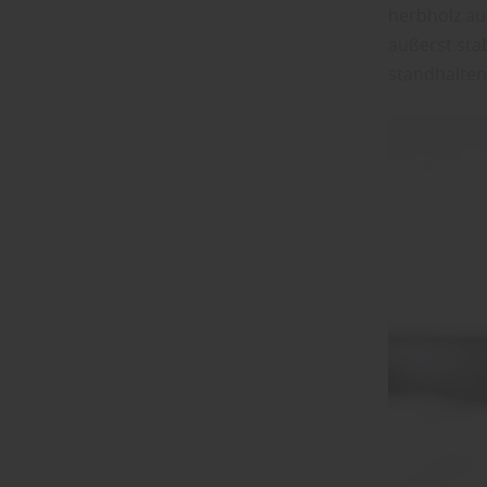
herbholz aus
äußerst sta
standhalten