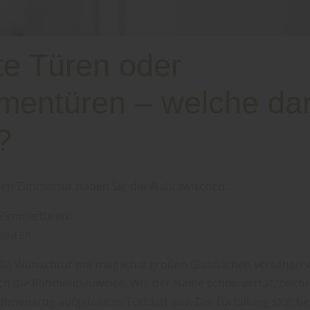
te Türen oder
entüren – welche dar
?
ßen Zimmertür haben Sie die Wahl zwischen:
 Zimmertüren
türen
eiße Wunschtür mit möglichst großen Glasflächen versehen 
ich die Rahmenbauweise. Wie der Name schon verrät, zeichne
ahmenartig aufgebautes Türblatt aus. Die Türfüllung sitzt b