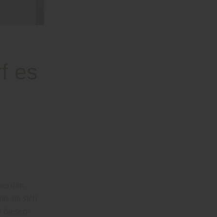
f es
werden,
t sie sich
ei diesem