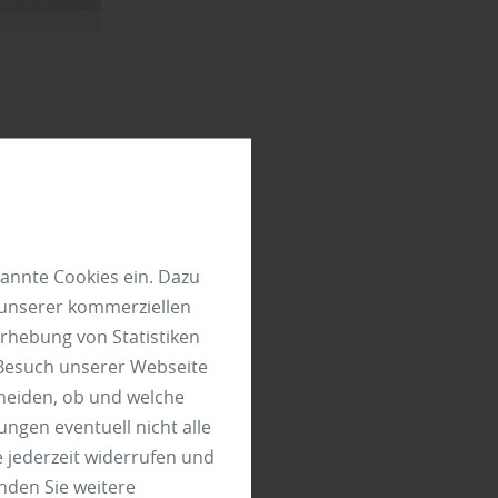
alien:
annte Cookies ein. Dazu
 unserer kommerziellen
rhebung von Statistiken
 Besuch unserer Webseite
heiden, ob und welche
olz, auch
ungen eventuell nicht alle
von
 jederzeit widerrufen und
n Rohstoff
nden Sie weitere