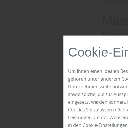
Mass
Holz
weiß
Cookie-Ei
Prinzipiell 
Um Ihnen einen idealen Bes
gehören unter anderem Cook
Massivh
Unternehmensseite notwendi
Holzwer
sowie solche, die zur Auss
eingesetzt werden können. 
„Klassische
Cookies Sie zulassen möchte
Vollholz ge
Leistungen auf der Webseite
Wohlstand. 
in den Cookie-Einstellunge
leisten“, er