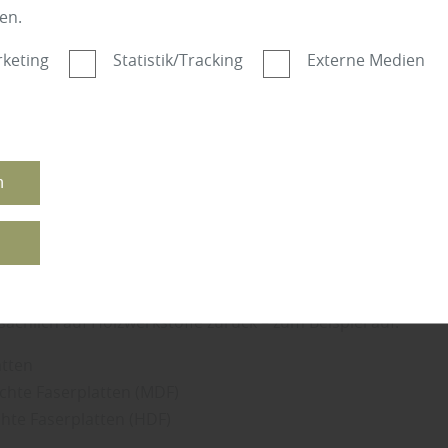
en.
s Engstingen weiter: „Heute ist es anders. Nur noch wenige
keting
Statistik/Tracking
Externe Medien
 setzen sich zu 100 Prozent aus Massivholz zusammen. Au
holz reagiert empfindlich auf raumklimatische Veränderunge
tur oder Luftfeuchtigkeit, schaltet sich automatisch die Ma
nd beginnt sie zu arbeiten. In anderen Worten: Die Holztür 
ogar so sehr, dass sie nicht mehr passgenau schließt. So kan
n
ufgaben wie Öffnen, Schließen sowie Wärme- und Schallschu
edenstellend nachkommen.“
n
lb setzen Experten heute auf einen hochwertigen Material
 noch der umlaufende Türrahmen vollständig aus Vollholz. 
sächlich auf Holzwerkstoffe zurück – zum Beispiel auf:
tten
ichte Faserplatten (MDF)
hte Faserplatten (HDF)