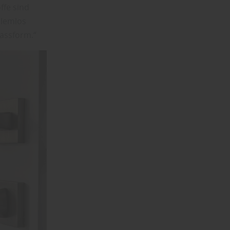
ffe sind
blemlos
assform.“