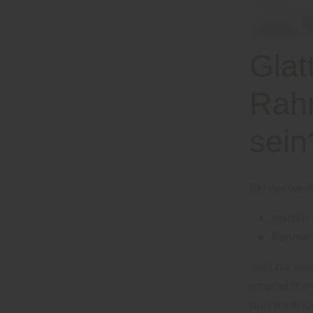
Glat
Rahm
sein
Bei der wei
glatten
Rahmen
„Soll die w
empfiehlt s
durch ein r