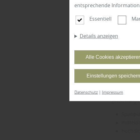
entsprechende Information
herbholz au
Essentiell
Mar
Zimmertüren
Grund: Voll
Details anzeigen
die Tempera
ein. Umgehe
sich – oft s
Alle Cookies akzeptiere
täglichen A
mehr zufri
Einstellungen speicher
Genau desha
besteht nur
Datenschutz
|
Impressum
greift haupt
Spanpla
mitteld
hochdic