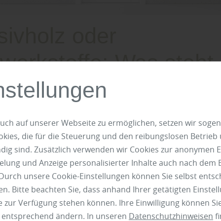
ivholz oder
werkstoffe: Was steht
en Türen besser?
nstellungen
unterscheiden wir bei weißen Holztüren zwischen zwei Materi
uch auf unserer Webseite zu ermöglichen, setzen wir sogen
ies, die für die Steuerung und den reibungslosen Betrieb
olz
g sind. Zusätzlich verwenden wir Cookies zur anonymen E
kstoffe
pielung und Anzeige personalisierter Inhalte auch nach dem
Durch unsere Cookie-Einstellungen können Sie selbst entsc
 Innentüren bestanden lange Zeit ausschließlich aus Massivh
n. Bitte beachten Sie, dass anhand Ihrer getätigten Einstell
nannt. Gerade früher galt das robuste Material als Zeichen 
 zur Verfügung stehen können. Ihre Einwilligung können Sie
Nur gut betuchte Bauherren konnten sich den hochpreisige
n entsprechend ändern. In unseren
Datenschutzhinweisen
fi
fährt man bei herbholz aus Engstingen.