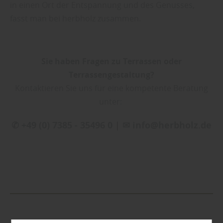
in einen Ort der Entspannung und des Genusses,
fasst man bei herbholz zusammen.
Sie haben Fragen zu Terrassen oder
Terrassengestaltung?
Kontaktieren Sie uns für eine kompetente Beratung
unter:
✆ +49 (0) 7385 - 35496 0 | ✉ info@herbholz.de