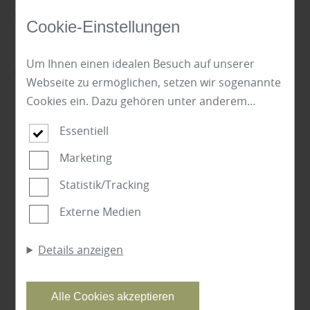
Finden Sie passende Produkte unserer
Marken!
Cookie-Einstellungen
... vor Ort in unserem Fachmarkt. Lassen Sie sich von
Um Ihnen einen idealen Besuch auf unserer
uns kompetent beraten.
Webseite zu ermöglichen, setzen wir sogenannte
Cookies ein. Dazu gehören unter anderem
Cookies, die für die Steuerung und den
Essentiell
reibungslosen Betrieb unserer kommerziellen
Unternehmensseite notwendig sind. Zusätzlich
Marketing
verwenden wir Cookies zur anonymen Erhebung
Statistik/Tracking
von Statistiken sowie solche, die zur Ausspielung
Externe Medien
und Anzeige personalisierter Inhalte auch nach
dem Besuch unserer Webseite eingesetzt
Details anzeigen
werden können. Durch unsere Cookie-
Einstellungen können Sie selbst entscheiden, ob
und welche Cookies Sie zulassen möchten. Bitte
Alle Cookies akzeptieren
beachten Sie, dass anhand Ihrer getätigten