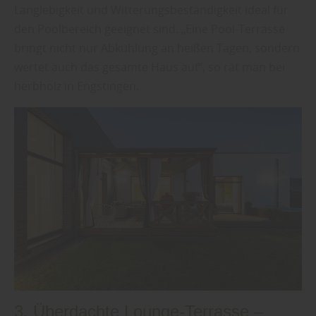
Langlebigkeit und Witterungsbeständigkeit ideal für
den Poolbereich geeignet sind. „Eine Pool-Terrasse
bringt nicht nur Abkühlung an heißen Tagen, sondern
wertet auch das gesamte Haus auf“, so rät man bei
herbholz in Engstingen.
3. Überdachte Lounge-Terrasse –