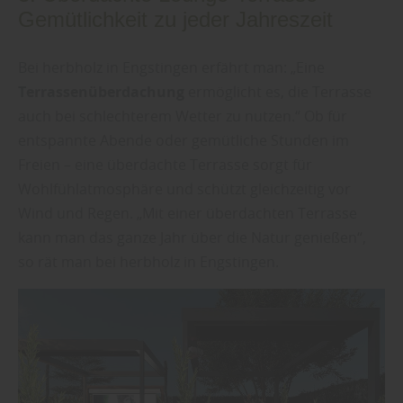
Gemütlichkeit zu jeder Jahreszeit
Bei herbholz in Engstingen erfährt man: „Eine
Terrassenüberdachung
ermöglicht es, die Terrasse
auch bei schlechterem Wetter zu nutzen.“ Ob für
entspannte Abende oder gemütliche Stunden im
Freien – eine überdachte Terrasse sorgt für
Wohlfühlatmosphäre und schützt gleichzeitig vor
Wind und Regen. „Mit einer überdachten Terrasse
kann man das ganze Jahr über die Natur genießen“,
so rät man bei herbholz in Engstingen.