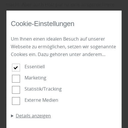
macht. Aber auch Holz pur ist eine ausgezeichnete
Wahl, wenn es etwa um eine hinterlüfteten
Hausfassade geht.“
Cookie-Einstellungen
herbholz | Michael Herb berät Sie gerne und bietet
Um Ihnen einen idealen Besuch auf unserer
Ihnen kompetente Antworten auf all Ihre Fragen.
Webseite zu ermöglichen, setzen wir sogenannte
Gemeinsam lässt sich die optimale Lösung für jeden
Cookies ein. Dazu gehören unter anderem
Haustyp und für jedes Anforderungsprofil finden.
Cookies, die für die Steuerung und den
herbholz | Michael Herb ist Ihr Fachmann für
Essentiell
reibungslosen Betrieb unserer kommerziellen
Fassadengestaltungen, Profilholz und Verbundstoffe
Unternehmensseite notwendig sind. Zusätzlich
Marketing
in der Region Münsingen, Gomadingen, Sonnenbühl,
verwenden wir Cookies zur anonymen Erhebung
Statistik/Tracking
Hohenstein und Lichtenstein. Wir stehen Ihnen als
von Statistiken sowie solche, die zur Ausspielung
erfahrener Partner gern mit Rat und Tat zur Seite,
Externe Medien
und Anzeige personalisierter Inhalte auch nach
wenn es darum geht, eine Dämmung bzw. die Fassade
dem Besuch unserer Webseite eingesetzt
zu montieren oder eine Fassade zu renovieren.
Details anzeigen
werden können. Durch unsere Cookie-
Einstellungen können Sie selbst entscheiden, ob
Kommen Sie zu uns nach Engstingen wir freuen uns