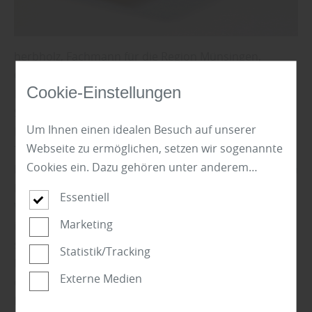
herbholz, Fachmann für die Region Münsingen,
Gomadingen, Sonnenbühl, Hohenstein und
Cookie-Einstellungen
Lichtenstein: „Neben OSB-Platten, MDF- und
Spanplatten existieren noch viele weitere Arten von
Um Ihnen einen idealen Besuch auf unserer
Holzwerkplatten. So wie beispielsweise
Webseite zu ermöglichen, setzen wir sogenannte
Tischlerplatten, die im Kern aus Vollholzstäben
Cookies ein. Dazu gehören unter anderem
bestehen, und an Oberseite und Unterseite mit einem
Cookies, die für die Steuerung und den
Furnier versehen sind. Diese Variante der
Essentiell
reibungslosen Betrieb unserer kommerziellen
Werkstoffplatte ist leicht und stabil, und wird gerne
Unternehmensseite notwendig sind. Zusätzlich
Marketing
im Möbelbau eingesetzt. Hier kommen auch die
verwenden wir Cookies zur anonymen Erhebung
sogenannten Hartfaserplatten aus Holzfasern zum
Statistik/Tracking
von Statistiken sowie solche, die zur Ausspielung
Einsatz, die überwiegend als dünne Möbelrückwand
Externe Medien
und Anzeige personalisierter Inhalte auch nach
oder Schubladenboden Verwendung finden. HPL-
dem Besuch unserer Webseite eingesetzt
Platten hingegen bestehen aus sogenanntem High