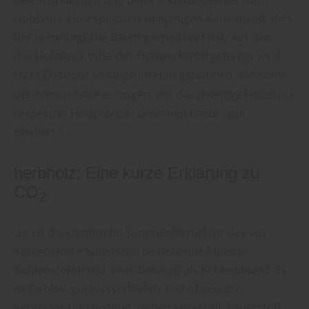
Holzhaus. Holz speichert denjenigen Kohlenstoff, den
der ursprüngliche Baum gespeichert hat, aus dem
das Holzstück oder der Holzwerkstoff gefertigt wird.
Das
CO
bleibt so lange im Holz gebunden und somit
2
der Atmosphäre entzogen, wie das jeweilige Holzstück
respektive Holzprodukt bestehen bleibt, also
existiert.“
herbholz: Eine kurze Erklärung zu
CO
2
„Es ist die chemische Summenformel für das aus
Kohlenstoff + Sauerstoff bestehende Molekül
Kohlenstoffdioxid, eher bekannt als Kohlendioxid. Es
ist farblos, gut wasserlöslich, nicht brennbar,
geruchlos und ungiftig. Neben Stickstoff, Sauerstoff