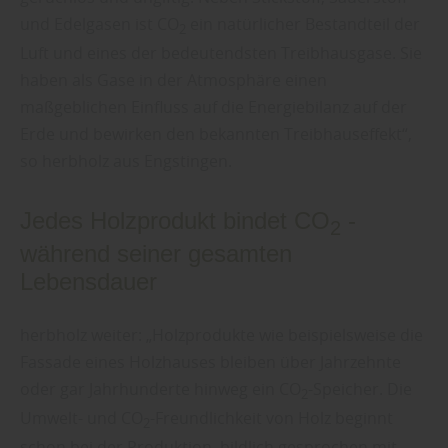
und Edelgasen ist
CO
ein natürlicher Bestandteil der
2
Luft und eines der bedeutendsten Treibhausgase. Sie
haben als Gase in der Atmosphäre einen
maßgeblichen Einfluss auf die Energiebilanz auf der
Erde und bewirken den bekannten Treibhauseffekt“,
so herbholz aus Engstingen.
Jedes Holzprodukt bindet
CO
-
2
während seiner gesamten
Lebensdauer
herbholz weiter: „Holzprodukte wie beispielsweise die
Fassade eines Holzhauses bleiben über Jahrzehnte
oder gar Jahrhunderte hinweg ein
CO
-Speicher. Die
2
Umwelt- und
CO
-Freundlichkeit von Holz beginnt
2
schon bei der Produktion, bildlich gesprochen mit