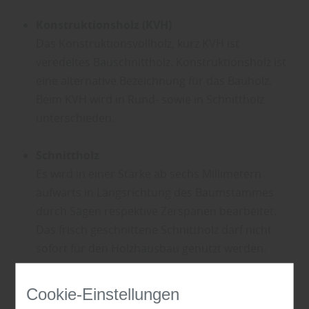
Konstruktionsholz (KVH)
Das Konstruktionsvollholz, kurz KVH ist
veredeltes Bauschnittholz. Konstruktionsholz ist
eine alternative Bezeichnung für das Bauholz.
Beim KVH wird in Rund- sowie in Schnittholz
unterschieden.
Schnittholz
Es wird in einer Stärke ab sechs Millimetern
aufwärts in Längsrichtung des Baumstammes
durch Sägen respektive Zerspanen bearbeitet.
Das frisch geschnittene Schnittholz darf nicht
sofort für den Holzhausbau genutzt werden.
Terrassendielen
Cookie-Einstellungen
Holz ist ein ebenso bewährter wie bevorzugter