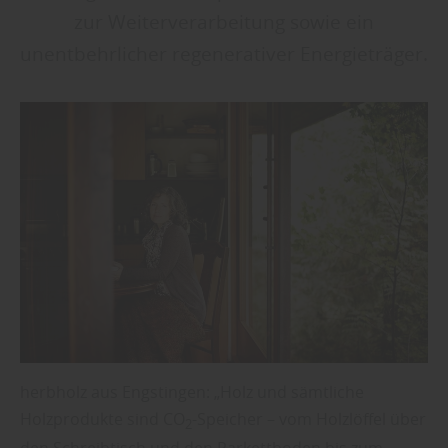
zur Weiterverarbeitung sowie ein
unentbehrlicher regenerativer Energieträger.
herbholz aus Engstingen: „Holz und sämtliche
Holzprodukte sind
CO
-Speicher – vom Holzlöffel über
2
den Schreibtisch und den Parkettboden bis zum